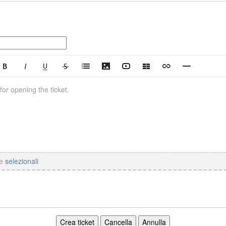
re
selezionali