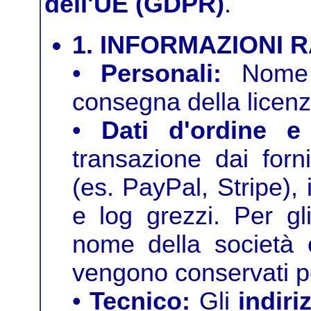
dell'UE (GDPR)
.
1. INFORMAZIONI 
•
Personali:
Nome e
consegna della licenz
•
Dati d'ordine e 
transazione dai forn
(es. PayPal, Stripe), i
e log grezzi. Per gli
nome della società e
vengono conservati per
•
Tecnico:
Gli
indiri